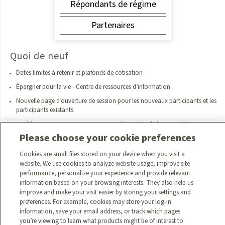
Répondants de régime
Partenaires
Quoi de neuf
Dates limites à retenir et plafonds de cotisation
Épargner pour la vie - Centre de ressources d’information
Nouvelle page d’ouverture de session pour les nouveaux participants et les
participants existants
Accédez gratuitement au programme de gestion de la dette de la
Credit Counselling Society
Please choose your cookie preferences
Téléversez vos documents dans Accès SRC
Cookies are small files stored on your device when you visit a
La récente volatilité des marchés vous préoccupe? Ce que vous devez
website. We use cookies to analyze website usage, improve site
savoir.
performance, personalize your experience and provide relevant
information based on your browsing interests. They also help us
Vous avez des questions en cette période d’impôts? Nous sommes là pour
improve and make your visit easier by storing your settings and
vous aider!
preferences. For example, cookies may store your log-in
Vous comptez les jours avant la retraite? Obtenez un avant-goût de votre
information, save your email address, or track which pages
revenu de retraite
you’re viewing to learn what products might be of interest to